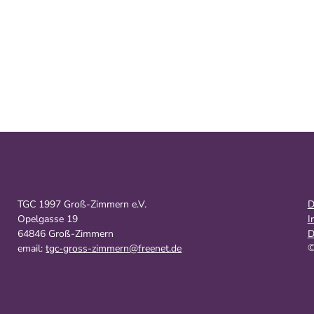
TGC 1997 Groß-Zimmern e.V.
D
Opelgasse 19
I
64846 Groß-Zimmern
D
©
email:
tgc-gross-zimmern@freenet.de